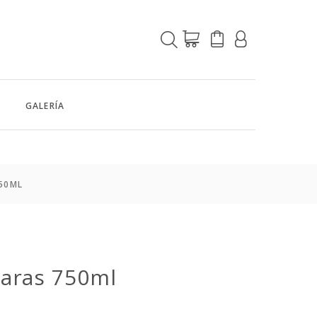
GALERÍA
50ML
maras 750ml