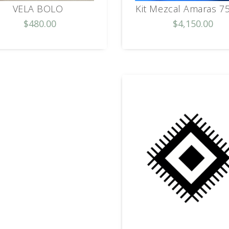
VELA BOLO
Kit Mezcal Amaras 7
$480.00
$4,150.00