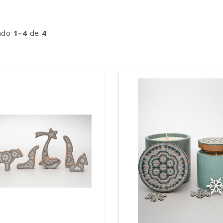
ndo
1–4
de
4