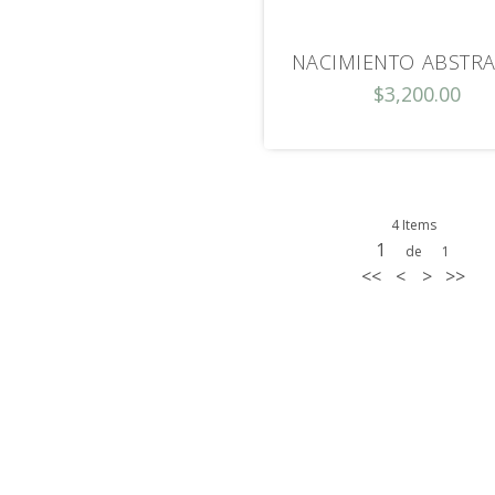
NACIMIENTO ABSTR
$3,200.00
4 Items
1
de
1
<<
<
>
>>