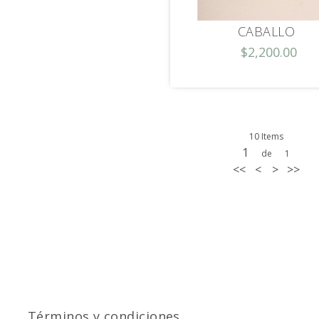
CABALLO
$2,200.00
10 Items
1
de
1
<<
<
>
>>
Términos y condiciones