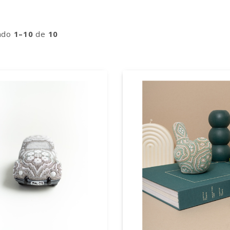
ndo
1–10
de
10